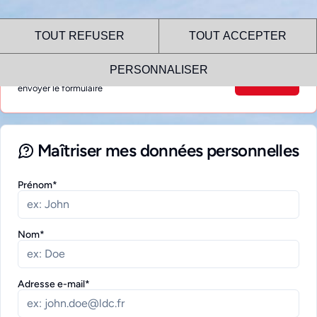
TOUT REFUSER
TOUT ACCEPTER
reCAPTCHA
PERSONNALISER
Vous devez accepter les cookies reCAPTCHA pour
Autoriser
envoyer le formulaire
Maîtriser mes données personnelles
Prénom*
Nom*
Adresse e-mail*
Le site internet RGPD utilise des
cookies !